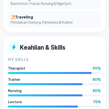
Batminton, Futsal, Renang & NgeGym.
Traveling
Pendakian Gunung, Pariwisata & Kuliner
Keahlian & Skills
MY SKILLS
Therapist
90%
Trainer
80%
Nursing
80%
Lecture
75%