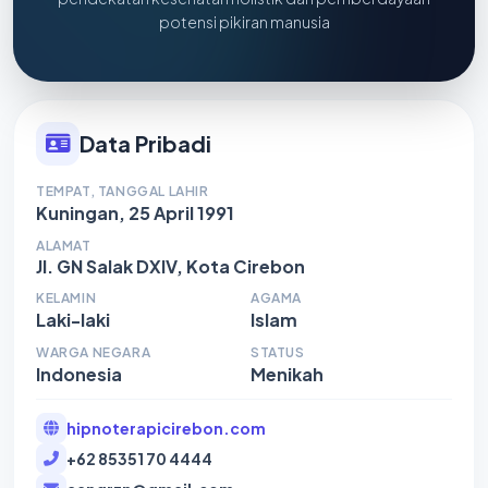
potensi pikiran manusia
Data Pribadi
TEMPAT, TANGGAL LAHIR
Kuningan, 25 April 1991
ALAMAT
Jl. GN Salak DXIV, Kota Cirebon
KELAMIN
AGAMA
Laki-laki
Islam
WARGA NEGARA
STATUS
Indonesia
Menikah
hipnoterapicirebon.com
+62 85351 70 4444