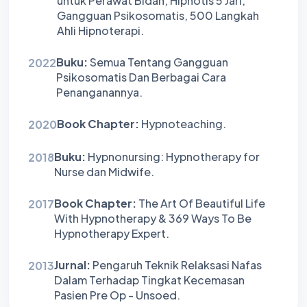
untuk Perawat Bidan, Hipnotis 5 Jari,
Gangguan Psikosomatis, 500 Langkah
Ahli Hipnoterapi.
Buku:
Semua Tentang Gangguan
2022
Psikosomatis Dan Berbagai Cara
Penanganannya.
Book Chapter:
Hypnoteaching.
2020
Buku:
Hypnonursing: Hypnotherapy for
2018
Nurse dan Midwife.
Book Chapter:
The Art Of Beautiful Life
2017
With Hypnotherapy & 369 Ways To Be
Hypnotherapy Expert.
Jurnal:
Pengaruh Teknik Relaksasi Nafas
2013
Dalam Terhadap Tingkat Kecemasan
Pasien Pre Op - Unsoed.