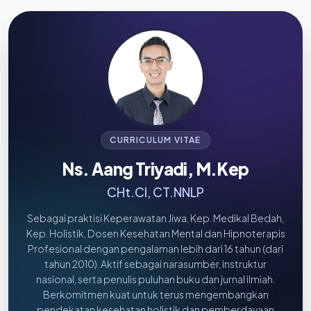
CURRICULUM VITAE
Ns. Aang Triyadi, M.Kep
CHt.CI, CT.NNLP
Sebagai praktisi Keperawatan Jiwa, Kep. Medikal Bedah,
Kep. Holistik, Dosen Kesehatan Mental dan Hipnoterapis
Profesional dengan pengalaman lebih dari 16 tahun (dari
tahun 2010). Aktif sebagai narasumber, instruktur
nasional, serta penulis puluhan buku dan jurnal ilmiah.
Berkomitmen kuat untuk terus mengembangkan
pendekatan kesehatan holistik dan pemberdayaan