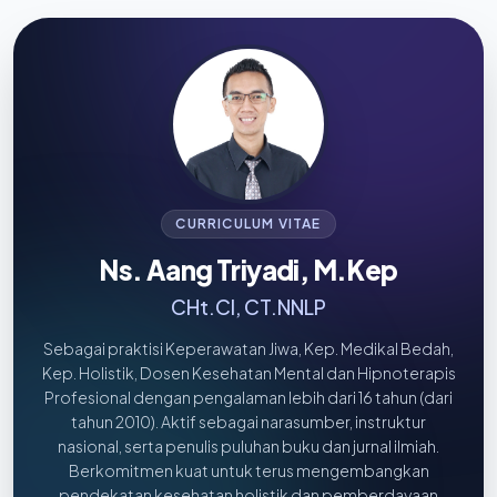
CURRICULUM VITAE
Ns. Aang Triyadi, M.Kep
CHt.CI, CT.NNLP
Sebagai praktisi Keperawatan Jiwa, Kep. Medikal Bedah,
Kep. Holistik, Dosen Kesehatan Mental dan Hipnoterapis
Profesional dengan pengalaman lebih dari 16 tahun (dari
tahun 2010). Aktif sebagai narasumber, instruktur
nasional, serta penulis puluhan buku dan jurnal ilmiah.
Berkomitmen kuat untuk terus mengembangkan
pendekatan kesehatan holistik dan pemberdayaan