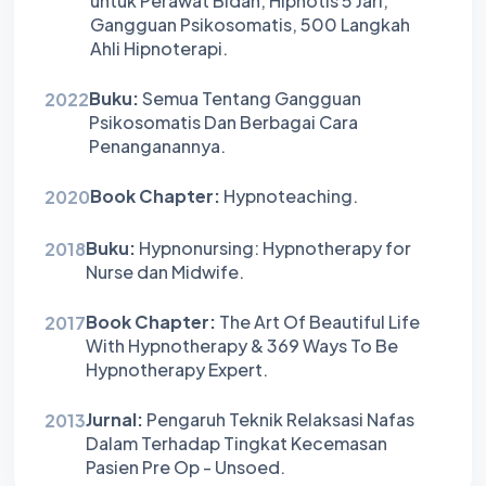
untuk Perawat Bidan, Hipnotis 5 Jari,
Gangguan Psikosomatis, 500 Langkah
Ahli Hipnoterapi.
Buku:
Semua Tentang Gangguan
2022
Psikosomatis Dan Berbagai Cara
Penanganannya.
Book Chapter:
Hypnoteaching.
2020
Buku:
Hypnonursing: Hypnotherapy for
2018
Nurse dan Midwife.
Book Chapter:
The Art Of Beautiful Life
2017
With Hypnotherapy & 369 Ways To Be
Hypnotherapy Expert.
Jurnal:
Pengaruh Teknik Relaksasi Nafas
2013
Dalam Terhadap Tingkat Kecemasan
Pasien Pre Op - Unsoed.