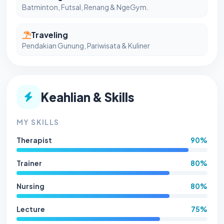
Batminton, Futsal, Renang & NgeGym.
Traveling
Pendakian Gunung, Pariwisata & Kuliner
Keahlian & Skills
MY SKILLS
Therapist
90%
Trainer
80%
Nursing
80%
Lecture
75%