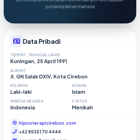
potensi pikiran manusia
Data Pribadi
TEMPAT, TANGGAL LAHIR
Kuningan, 25 April 1991
ALAMAT
Jl. GN Salak DXIV, Kota Cirebon
KELAMIN
AGAMA
Laki-laki
Islam
WARGA NEGARA
STATUS
Indonesia
Menikah
hipnoterapicirebon.com
+62 85351 70 4444