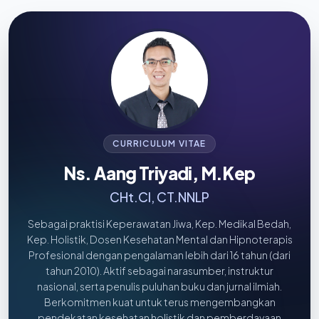
CURRICULUM VITAE
Ns. Aang Triyadi, M.Kep
CHt.CI, CT.NNLP
Sebagai praktisi Keperawatan Jiwa, Kep. Medikal Bedah,
Kep. Holistik, Dosen Kesehatan Mental dan Hipnoterapis
Profesional dengan pengalaman lebih dari 16 tahun (dari
tahun 2010). Aktif sebagai narasumber, instruktur
nasional, serta penulis puluhan buku dan jurnal ilmiah.
Berkomitmen kuat untuk terus mengembangkan
pendekatan kesehatan holistik dan pemberdayaan