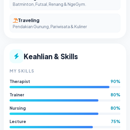
Batminton, Futsal, Renang & NgeGym.
Traveling
Pendakian Gunung, Pariwisata & Kuliner
Keahlian & Skills
MY SKILLS
Therapist
90%
Trainer
80%
Nursing
80%
Lecture
75%