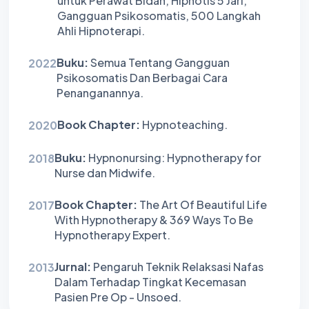
untuk Perawat Bidan, Hipnotis 5 Jari,
Gangguan Psikosomatis, 500 Langkah
Ahli Hipnoterapi.
Buku:
Semua Tentang Gangguan
2022
Psikosomatis Dan Berbagai Cara
Penanganannya.
Book Chapter:
Hypnoteaching.
2020
Buku:
Hypnonursing: Hypnotherapy for
2018
Nurse dan Midwife.
Book Chapter:
The Art Of Beautiful Life
2017
With Hypnotherapy & 369 Ways To Be
Hypnotherapy Expert.
Jurnal:
Pengaruh Teknik Relaksasi Nafas
2013
Dalam Terhadap Tingkat Kecemasan
Pasien Pre Op - Unsoed.