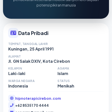
potensi pikiran manusia
Data Pribadi
TEMPAT, TANGGAL LAHIR
Kuningan, 25 April 1991
ALAMAT
Jl. GN Salak DXIV, Kota Cirebon
KELAMIN
AGAMA
Laki-laki
Islam
WARGA NEGARA
STATUS
Indonesia
Menikah
hipnoterapicirebon.com
+62 85351 70 4444