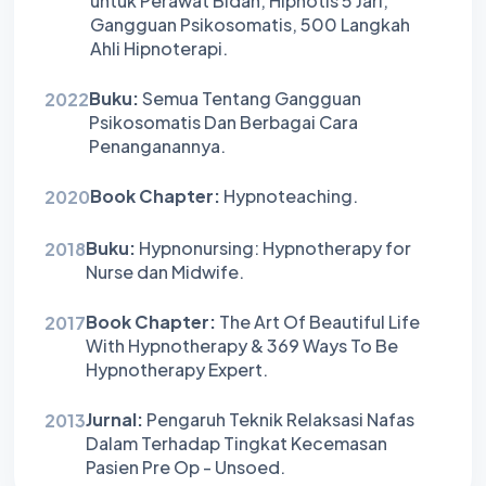
untuk Perawat Bidan, Hipnotis 5 Jari,
Gangguan Psikosomatis, 500 Langkah
Ahli Hipnoterapi.
Buku:
Semua Tentang Gangguan
2022
Psikosomatis Dan Berbagai Cara
Penanganannya.
Book Chapter:
Hypnoteaching.
2020
Buku:
Hypnonursing: Hypnotherapy for
2018
Nurse dan Midwife.
Book Chapter:
The Art Of Beautiful Life
2017
With Hypnotherapy & 369 Ways To Be
Hypnotherapy Expert.
Jurnal:
Pengaruh Teknik Relaksasi Nafas
2013
Dalam Terhadap Tingkat Kecemasan
Pasien Pre Op - Unsoed.