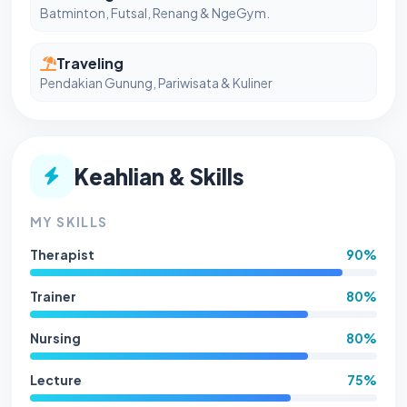
Batminton, Futsal, Renang & NgeGym.
Traveling
Pendakian Gunung, Pariwisata & Kuliner
Keahlian & Skills
MY SKILLS
Therapist
90%
Trainer
80%
Nursing
80%
Lecture
75%