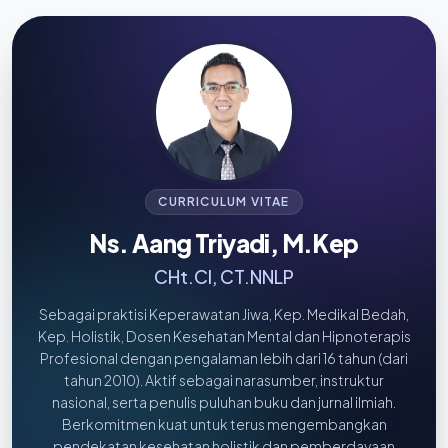
CURRICULUM VITAE
Ns. Aang Triyadi, M.Kep
CHt.CI, CT.NNLP
Sebagai praktisi Keperawatan Jiwa, Kep. Medikal Bedah,
Kep. Holistik, Dosen Kesehatan Mental dan Hipnoterapis
Profesional dengan pengalaman lebih dari 16 tahun (dari
tahun 2010). Aktif sebagai narasumber, instruktur
nasional, serta penulis puluhan buku dan jurnal ilmiah.
Berkomitmen kuat untuk terus mengembangkan
pendekatan kesehatan holistik dan pemberdayaan