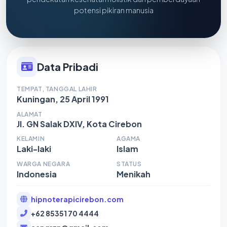
potensi pikiran manusia
Data Pribadi
TEMPAT, TANGGAL LAHIR
Kuningan, 25 April 1991
ALAMAT
Jl. GN Salak DXIV, Kota Cirebon
KELAMIN
AGAMA
Laki-laki
Islam
WARGA NEGARA
STATUS
Indonesia
Menikah
hipnoterapicirebon.com
+62 85351 70 4444