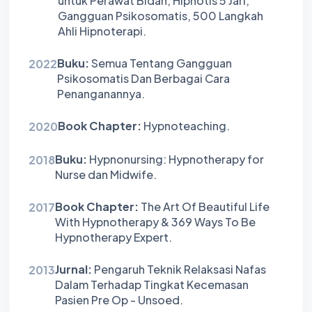
untuk Perawat Bidan, Hipnotis 5 Jari,
Gangguan Psikosomatis, 500 Langkah
Ahli Hipnoterapi.
Buku:
Semua Tentang Gangguan
2022
Psikosomatis Dan Berbagai Cara
Penanganannya.
Book Chapter:
Hypnoteaching.
2020
Buku:
Hypnonursing: Hypnotherapy for
2018
Nurse dan Midwife.
Book Chapter:
The Art Of Beautiful Life
2017
With Hypnotherapy & 369 Ways To Be
Hypnotherapy Expert.
Jurnal:
Pengaruh Teknik Relaksasi Nafas
2013
Dalam Terhadap Tingkat Kecemasan
Pasien Pre Op - Unsoed.