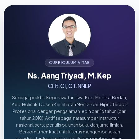
CURRICULUM VITAE
Ns. Aang Triyadi, M.Kep
CHt.CI, CT.NNLP
Sebagai praktisi Keperawatan Jiwa, Kep. Medikal Bedah,
Kep. Holistik, Dosen Kesehatan Mental dan Hipnoterapis
Profesional dengan pengalaman lebih dari 16 tahun (dari
tahun 2010). Aktif sebagai narasumber, instruktur
nasional, serta penulis puluhan buku dan jurnal ilmiah.
Berkomitmen kuat untuk terus mengembangkan
pendekatan kesehatan holistik dan pemberdayaan