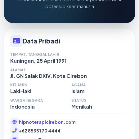
potensi pikiran manusia
Data Pribadi
TEMPAT, TANGGAL LAHIR
Kuningan, 25 April 1991
ALAMAT
Jl. GN Salak DXIV, Kota Cirebon
KELAMIN
AGAMA
Laki-laki
Islam
WARGA NEGARA
STATUS
Indonesia
Menikah
hipnoterapicirebon.com
+62 85351 70 4444