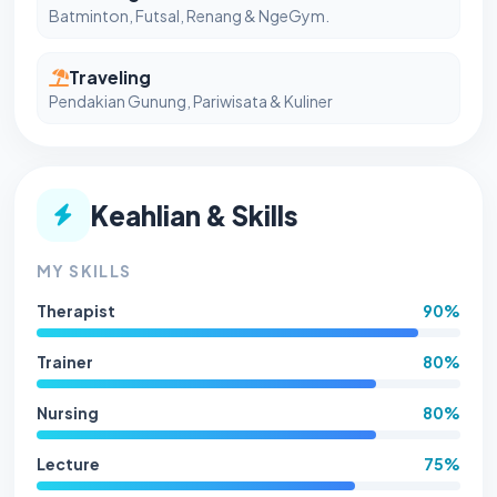
Batminton, Futsal, Renang & NgeGym.
Traveling
Pendakian Gunung, Pariwisata & Kuliner
Keahlian & Skills
MY SKILLS
Therapist
90%
Trainer
80%
Nursing
80%
Lecture
75%